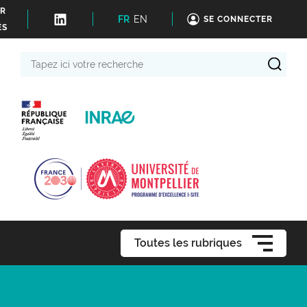
ER
FR
EN
SE CONNECTER
ÉS
Tapez
ici
votre
recherche
Toutes les rubriques